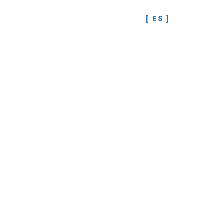
ES
EN
ALACIONES
PRODUCTOS
CONTACTO