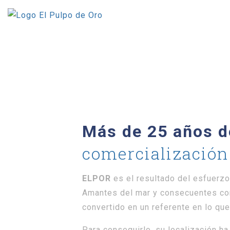
Saltar
al
contenido
Más de 25 años 
comercialización
ELPOR
es el resultado del esfuerzo
Amantes del mar y consecuentes con
convertido en un referente en lo qu
Para conseguirlo, su localización h