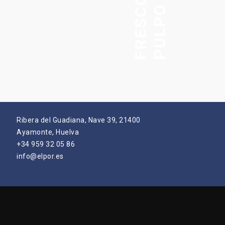
O
P
U
L
P
O
F
R
E
S
C
Ribera del Guadiana, Nave 39, 21400
Ayamonte, Huelva
+34 959 32 05 86
info@elpor.es