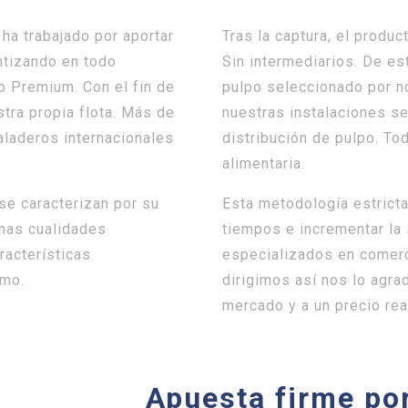
ha trabajado por aportar
Tras la captura, el produ
antizando en todo
Sin intermediarios. De es
o Premium. Con el fin de
pulpo seleccionado por n
tra propia flota. Más de
nuestras instalaciones se
aladeros internacionales
distribución de pulpo. To
alimentaria.
se caracterizan por su
Esta metodología estricta
Unas cualidades
tiempos e incrementar la 
racterísticas
especializados en comerc
umo.
dirigimos así nos lo agra
mercado y a un precio re
Apuesta firme po