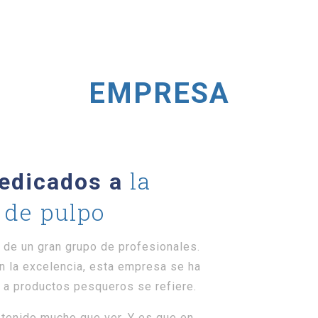
INICIO
EMPRESA
INST
EMPRESA
la
dedicados a
 de pulpo
 de un gran grupo de profesionales.
 la excelencia, esta empresa se ha
e a productos pesqueros se refiere.
a tenido mucho que ver. Y es que en