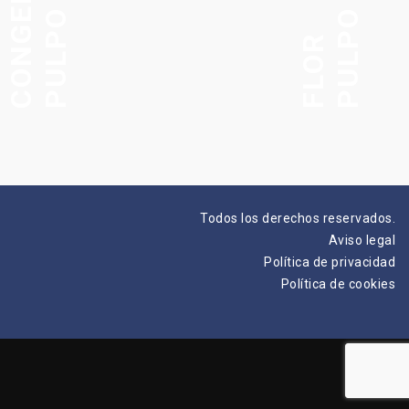
O
P
U
L
P
O
C
O
N
G
E
L
A
D
P
U
L
P
O
F
L
O
R
Todos los derechos reservados.
Aviso legal
Política de privacidad
Política de cookies